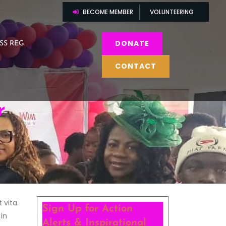
BECOME MEMBER
VOLUNTEERING
DONATE
SS REG.
CONTACT
r
 vita.
Sign Up for Action
in
Alerts
& Inspirational