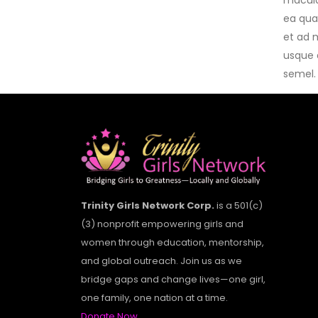
macula 
ea qua
et ad 
usque 
semel.
Trinity Girls Network Corp.
is a 501(c)
(3) nonprofit empowering girls and
women through education, mentorship,
and global outreach. Join us as we
bridge gaps and change lives—one girl,
one family, one nation at a time.
Donate Now