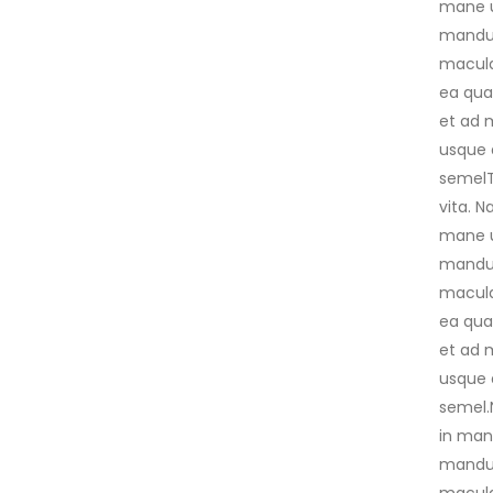
mane ut
manduc
macula 
ea qua
et ad 
usque 
semelTe
vita. 
mane ut
manduc
macula 
ea qua
et ad 
usque 
semel.
in mane
manduc