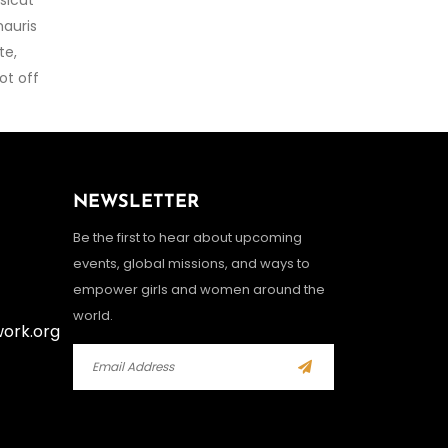
sicut
mauris
te,
ot off
NEWSLETTER
Be the first to hear about upcoming
events, global missions, and ways to
empower girls and women around the
world.
work.org