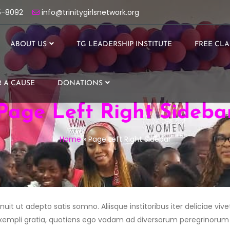
5-8092
info@trinitygirlsnetwork.org
ABOUT US
TG LEADERSHIP INSTITUTE
FREE CLA
 A CAUSE
DONATIONS
Page Left Right Sideba
Home
»
Page Left Right Sidebar
nuit ut adepto satis somno. Aliisque institoribus iter deliciae vivet
empli gratia, quotiens ego vadam ad diversorum peregrinorum 