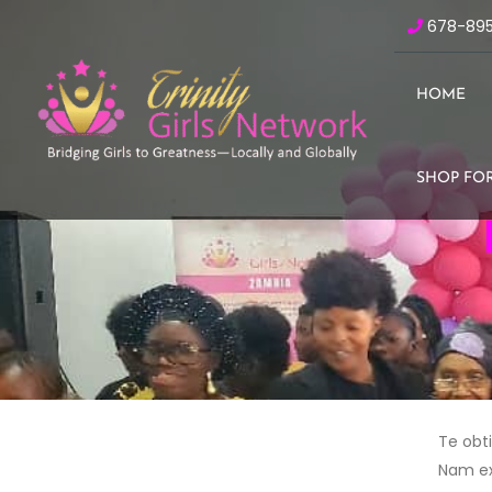
678-89
HOME
SHOP FOR
Te obti
Nam ex