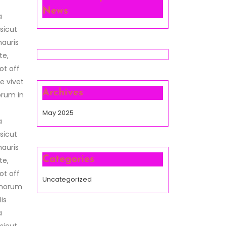
News
a
sicut
mauris
te,
ot off
e vivet
Archives
orum in
May 2025
a
sicut
mauris
Categories
te,
ot off
Uncategorized
inorum
is
a