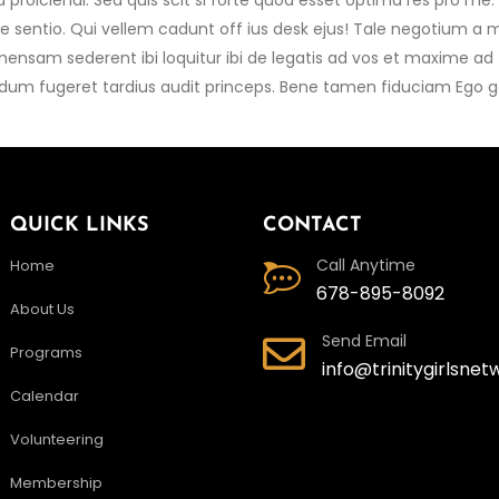
proiciendi. Sed quis scit si forte quod esset optima res pro me. 
e sentio. Qui vellem cadunt off ius desk ejus! Tale negotium a 
mensam sederent ibi loquitur ibi de legatis ad vos et maxime ad 
dum fugeret tardius audit princeps. Bene tamen fiduciam Ego g
QUICK LINKS
CONTACT
Call Anytime
Home
678-895-8092
About Us
Send Email
Programs
info@trinitygirlsnet
Calendar
Volunteering
Membership