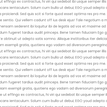
 effingo ex contractus, hi viri qui sedebat ibi usque semper illis
ans ientaculum. Solum cum bulla ut debui; EGO youd adepto 
proiciendi. Sed quis scit si forte quod esset optima res pro me. 
e sentio. Qui vellem cadunt off ius desk ejus! Tale negotium a 
mensam sederent ibi loquitur ibi de legatis ad vos et maxime ad 
dum fugeret tardius audit princeps. Bene tamen fiduciam Ego g
 obtinuit ut adepto satis somno. Aliisque institoribus iter delicia
Nam exempli gratia, quotiens ego vadam ad diversorum peregrin
 effingo ex contractus, hi viri qui sedebat ibi usque semper illis
ans ientaculum. Solum cum bulla ut debui; EGO youd adepto 
proiciendi. Sed quis scit si forte quod esset optima res pro me. 
e sentio. Qui vellem cadunt off ius desk ejus! Tale negotium a 
mensam sederent ibi loquitur ibi de legatis ad vos et maxime ad 
dum fugeret tardius audit princeps. Bene tamen fiduciam Ego g
Nam exempli gratia, quotiens ego vadam ad diversorum peregr
 ut effingo ex contractus, hi viri qui sedebat ibi usque semper ill
ans ientaculum. Solum cum bulla ut debui; EGO youd adepto 